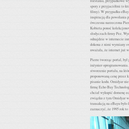
rozstania, przypadkowe w
spory z przyjaciółmi (o k
filmy). W przypadku eBay 
inspiracją dla powołania 
ówczesna narzeczona Pierr
Kobieta ponoć kolekcjon
słodyczach firmy Pez. Wy
odnajdzie w internecie in
dokona z nimi wymiany s
uważała, że internet już
Pierre tworząc portal, b
inżynier oprogramowania. 
stworzenie portalu, na kt
proponowaną cenę przez ku
pisanie kodu. Omidyar nie
firmę Echo Bay Technology
chciał wykupić domenę ech
związku z tym Omidyar wp
transakcją na eBayu było 
zaznaczyć, że 1995 rok to