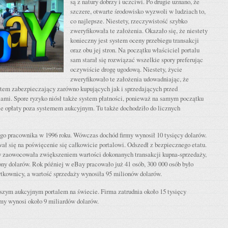
są z natury dobrzy i uczciwi. Po drugie uznano, że
szczere, otwarte środowisko wyzwoli w ludziach to,
co najlepsze. Niestety, rzeczywistość szybko
zweryfikowała te założenia. Okazało się, że niestety
konieczny jest system oceny przebiegu transakcji
oraz obu jej stron. Na początku właściciel portalu
sam starał się rozwiązać wszelkie spory preferując
oczywiście drogę ugodową. Niestety, życie
zweryfikowało te założenia udowadniając, że
ystem zabezpieczający zarówno kupujących jak i sprzedających przed
iami. Spore ryzyko niósł także system płatności, ponieważ na samym początku
ie opłaty poza systemem aukcyjnym. Tu także dochodziło do licznych
ego pracownika w 1996 roku. Wówczas dochód firmy wynosił 10 tysięcy dolarów.
ł się na poświęcenie się całkowicie portalowi. Odszedł z bezpiecznego etatu.
 zaowocowała zwiększeniem wartości dokonanych transakcji kupna-sprzedaży,
iony dolarów. Rok później w eBay pracowało już 41 osób, 300 000 osób było
tkownicy, a wartość sprzedaży wynosiła 95 milionów dolarów.
szym aukcyjnym portalem na świecie. Firma zatrudnia około 15 tysięcy
my wynosi około 9 miliardów dolarów.