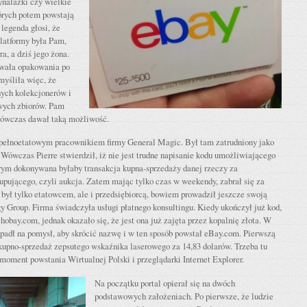
ynalazki czy wielkie
tórych potem powstają
legenda głosi, że
platformy była Pam,
a, a dziś jego żona.
owała opakowania po
myśliła więc, że
nych kolekcjonerów i
wych zbiorów. Pam
 wówczas dawał taką możliwość.
ył pełnoetatowym pracownikiem firmy General Magic. Był tam zatrudniony jako
Wówczas Pierre stwierdził, iż nie jest trudne napisanie kodu umożliwiającego
órym dokonywana byłaby transakcja kupna-sprzedaży danej rzeczy za
pującego, czyli aukcja. Zatem mając tylko czas w weekendy, zabrał się za
 był tylko etatowcem, ale i przedsiębiorcą, bowiem prowadził jeszcze swoją
 Group. Firma świadczyła usługi płatnego konsultingu. Kiedy ukończył już kod,
obay.com, jednak okazało się, że jest ona już zajęta przez kopalnię złota. W
adł na pomysł, aby skrócić nazwę i w ten sposób powstał eBay.com. Pierwszą
kupno-sprzedaż zepsutego wskaźnika laserowego za 14,83 dolarów. Trzeba tu
 moment powstania Wirtualnej Polski i przeglądarki Internet Explorer.
Na początku portal opierał się na dwóch
podstawowych założeniach. Po pierwsze, że ludzie