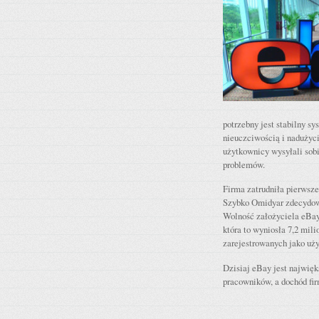
potrzebny jest stabilny s
nieuczciwością i nadużyc
użytkownicy wysyłali sob
problemów.
Firma zatrudniła pierwsz
Szybko Omidyar zdecydowa
Wolność założyciela eBay
która to wyniosła 7,2 mil
zarejestrowanych jako uży
Dzisiaj eBay jest najwięk
pracowników, a dochód fir