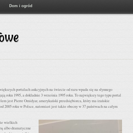
Dom i ogród
towe
iększych portalach aukcyjnych na świecie od razu wpada się na słynnego
ają roku 1995, a dokładnie 3 września 1995 roku. To największy tego typu portal
elem jest Pierre Omidyar, amerykański przedsiębiorca, który ma irańskie
od 2005 roku w Polsce, natomiast jest także obecny w 37 państwach na całym
rie wielkich
obą albo dramatyczne