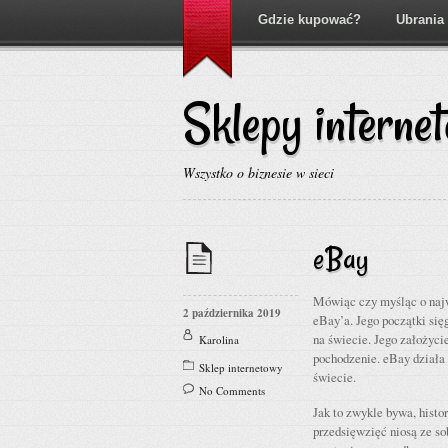
Gdzie kupować?
Ubrania
Sklepy interne
Wszystko o biznesie w sieci
eBay
Mówiąc czy myśląc o najw
2 października 2019
eBay’a. Jego początki sięg
na świecie. Jego założyci
Karolina
pochodzenie. eBay działa 
Sklep internetowy
świecie.
No Comments
Jak to zwykle bywa, histo
przedsięwzięć niosą ze s