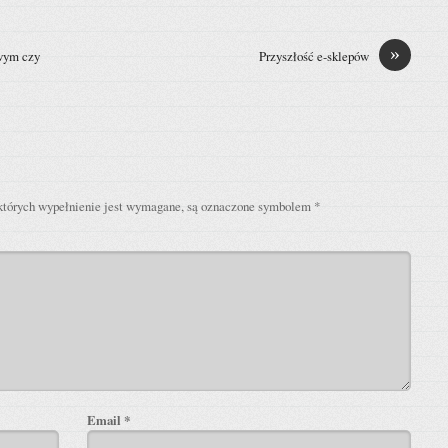
»
owym czy
Przyszłość e-sklepów
których wypełnienie jest wymagane, są oznaczone symbolem
*
Email
*