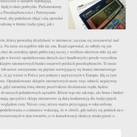
łaściciele e-sklepów uspokajają
e będą to duże podwyżki. Parlamentarny
a Przedsiębiorczości i Patriotyzmu
ał, aby podatkiem objąć całą sprzedaż
adzoną w formie tradycyjnej, jak i
ców, którzy prowadzą działalność w internecie, zaczyna się zastanawiać nad
ia. Na razie szczegółów nikt nie zna. Rząd zapewniał, że odbyły się już
 choć do szerokiej opinii publicznej raczej z wielkim odzewem nikt się nie
ządu w kwestii opodatkowania dużych sieci handlowych i przede wszystkim
sklepów internetowych bardzo zmartwił polskich przedsiębiorców. To może
lub nawet zatrzymanie się prężnie rozwijającej się branży internetowego
ć, iż jej wzrost w Polsce jest jednym z najwyższych w Europie. Idą za tym
owe. Opodatkowanie sklepów internetowych może więc odnieść negatywny
a, gdyż naturalną linią obrony przed takimi działaniami rządu, będzie
 do naszych południowych sąsiadów. Klient tego nie odczuje, ale firma i budżet
konują specjaliści sklepy internetowe są dużą konkurencją dla tradycyjnych
względem ceny. Niższe ceny, niższa marża przyciągają w roku miliony
opodatkowania e-commerce wskazują, że w chwili, gdy nałoży się podatek na e-
 wystawionych w nim towarów, co w konsekwencji skończy atrakcyjność e-