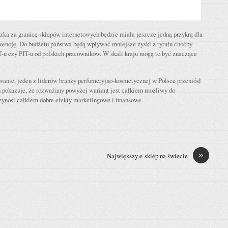
zka za granicę sklepów internetowych będzie miała jeszcze jedną przykrą dla
wencję. Do budżetu państwa będą wpływać mniejsze zyski z tytułu choćby
-u czy PIT-u od polskich pracowników. W skali kraju mogą to być znaczące
wanie, jeden z liderów branży perfumeryjno-kosmetycznej w Polsce przeniósł
n pokazuje, że rozważany powyżej wariant jest całkiem możliwy do
zynosi całkiem dobre efekty marketingowe i finansowe.
»
Największy e-sklep na świecie