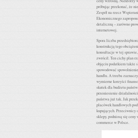
ceny wzrosną. Niektórzy w
próbując przekonać, że ni
Zespół na rzecz Wspierani
Ekonomicznego zaproponow
detaliczną – zarówno prow
internetowej.
Spora liczba przedsiębior
konstrukcją tego obciążen
konsultacje w tej sprawie,
zwrócił. Ten cichy plan r
objęciu podatkiem także 
spowodować spowolnienie 
handlu. A trzeba zaznaczy
wymierne korzyści finans
skutek dla budżetu państw
przeniesienie działalności
państwa już tak. Jak prze
placówek handlowych pod 
kupujących. Przeciwnicy 
sklepy, podniosą się ceny
commerce w Polsce.