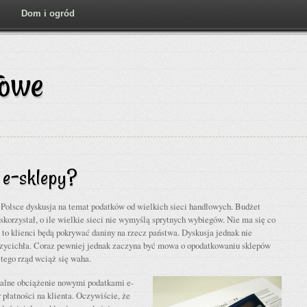
Dom i ogród
towe
 e-sklepy?
w Polsce dyskusja na temat podatków od wielkich sieci handlowych. Budżet
skorzystał, o ile wielkie sieci nie wymyślą sprytnych wybiegów. Nie ma się co
i to klienci będą pokrywać daniny na rzecz państwa. Dyskusja jednak nie
rzycichła. Coraz pewniej jednak zaczyna być mowa o opodatkowaniu sklepów
 tego rząd wciąż się waha.
ualne obciążenie nowymi podatkami e-
 płatności na klienta. Oczywiście, że