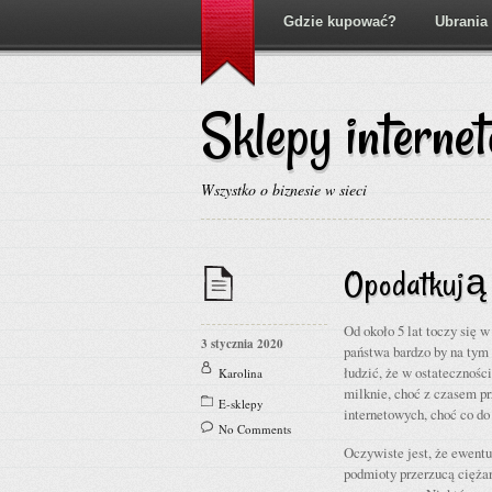
Gdzie kupować?
Ubrania
Sklepy interne
Wszystko o biznesie w sieci
Opodatkują
Od około 5 lat toczy się 
3 stycznia 2020
państwa bardzo by na tym 
łudzić, że w ostatecznośc
Karolina
milknie, choć z czasem p
E-sklepy
internetowych, choć co do
No Comments
Oczywiste jest, że ewent
podmioty przerzucą ciężar