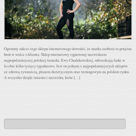
Ogromny sukces tego sklepu internetowego dowodzi, że marka osobista to potężna
broń w walce o klienta. Sklep internetowy sygnowany nazwiskiem
najpopularniejszej polskiej trenerki, Ewy Chodakowskiej, odwiedzają fanki w
liczbie kilku tysięcy tygodniowo. Jest on jednym z najpopularniejszych sklepów
ze zdrową żywnością, planem dietetycznym oraz treningowym na polskim rynku.
A wszystko dzięki imieniu i nazwisku, które […]