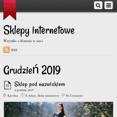
Sklepy internetowe
Wszystko o biznesie w sieci
RSS
Grudzień 2019
Sklep pod nazwiskiem
4 grudnia 2019
Karolina
E-sklepy
,
Sklep internetowy
No Comments