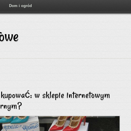
Dom i ogród
towe
j kupować: w sklepie internetowym
narnym?