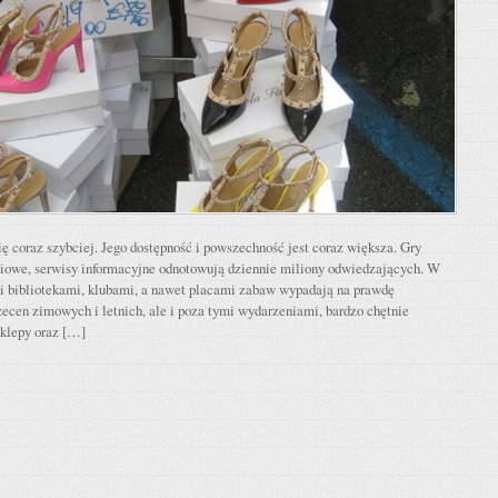
ię coraz szybciej. Jego dostępność i powszechność jest coraz większa. Gry
ciowe, serwisy informacyjne odnotowują dziennie miliony odwiedzających. W
i bibliotekami, klubami, a nawet placami zabaw wypadają na prawdę
ecen zimowych i letnich, ale i poza tymi wydarzeniami, bardzo chętnie
sklepy oraz […]