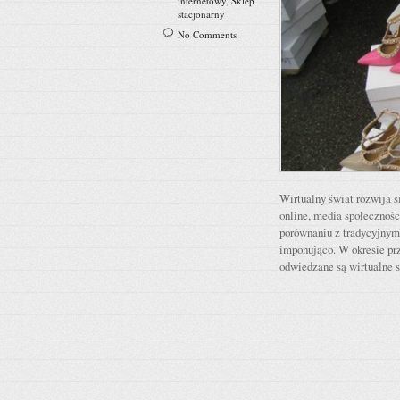
internetowy
,
Sklep
stacjonarny
No Comments
Wirtualny świat rozwija s
online, media społecznoś
porównaniu z tradycyjnym
imponująco. W okresie prz
odwiedzane są wirtualne 