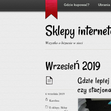
Gdzie kupować?
Ubrania
Sklepy interne
Wszystko o biznesie w sieci
Wrzesień 2019
Gdzie lepie
czy stacjo
6 września 2019
Karolina
E-sklepy
,
Sklep